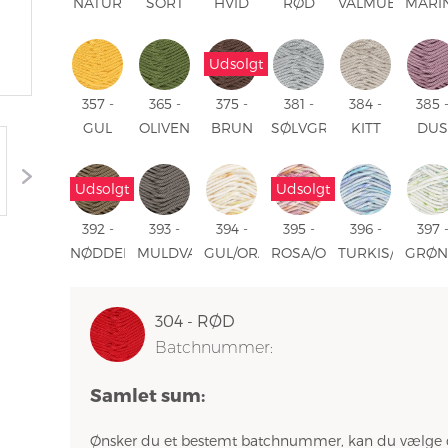
NATUR
SORT
HVID
RØD
VALMUE
MARI
RØD
Udsolgt
357 -
365 -
375 -
381 -
384 -
385 
GUL
OLIVEN
BRUN
SØLVGRÅ
KITT
DU
ROS
Udsolgt
Udsolgt
392 -
393 -
394 -
395 -
396 -
397 
NØDDEBRUN
MULDVARP
GUL/ORANGE
ROSA/ORANGE
TURKIS/LILLA
GRØN
PRINT
PRINT
PRINT
PRIN
304 - RØD
Batchnummer:
Samlet sum:
Ønsker du et bestemt batchnummer, kan du vælge 