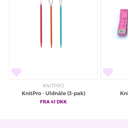
KNITPRO
KnitPro - Uldnåle (3-pak)
Kn
FRA
41
DKK