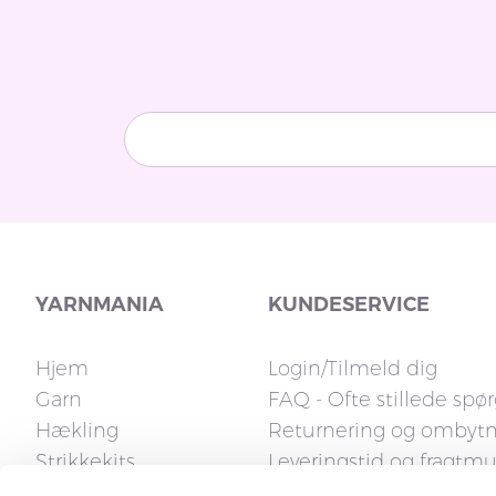
YARNMANIA
KUNDESERVICE
Hjem
Login/Tilmeld dig
Garn
FAQ - Ofte stillede spø
Hækling
Returnering og ombyt
Strikkekits
Leveringstid og fragtm
Strikkepinde
Fakturaspørgsmål