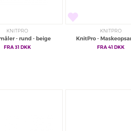
KNITPRO
KNITPRO
åler - rund - beige
KnitPro - Maskeops
FRA
31
DKK
FRA
41
DKK