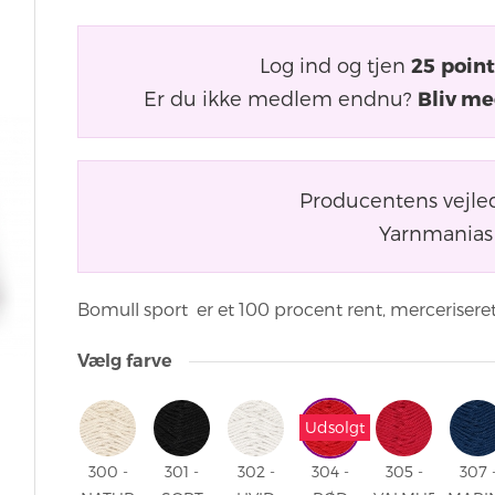
Log ind og tjen
25
point
Er du ikke medlem endnu?
Bliv me
Producentens vejle
Yarnmanias 
Bomull sport er et 100 procent rent, merceriseret
Vælg farve
Udsolgt
300 -
301 -
302 -
304 -
305 -
307 