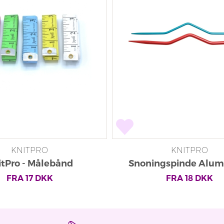
KNITPRO
KNITPRO
itPro - Målebånd
Snoningspinde Alum
FRA
17
DKK
FRA
18
DKK