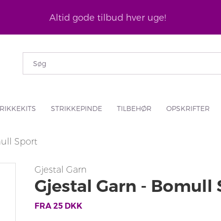
Altid gode tilbud hver uge!
RIKKEKITS
STRIKKEPINDE
TILBEHØR
OPSKRIFTER
ull Sport
Gjestal Garn
Gjestal Garn - Bomull
FRA
25
DKK