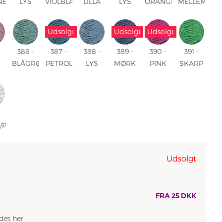
NE
LYS
VIOLBLÅ
LILLA
LYS
ORANGE
MELLEMBLÅ
ROSA
TURKIS
Udsolgt
Udsolgt
Udsolgt
-
386 -
387 -
388 -
389 -
390 -
391 -
S
BLÅGRØN
PETROL
LYS
MØRK
PINK
SKARP
E
DENIM
DENIM
GRØN
-
/PETROL
T
Udsolgt
FRA
25
DKK
det her