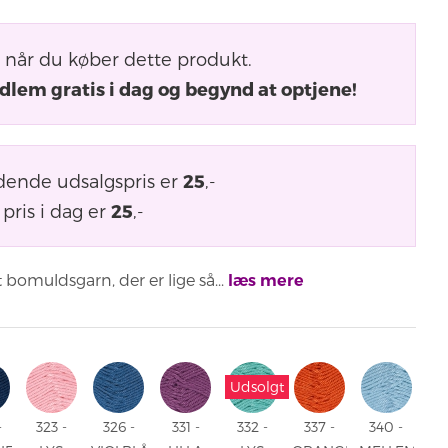
når du køber dette produkt.
dlem gratis i dag og begynd at optjene!
dende udsalgspris er
25
,-
pris i dag er
25
,-
 bomuldsgarn, der er lige så...
læs mere
Udsolgt
-
323 -
326 -
331 -
332 -
337 -
340 -