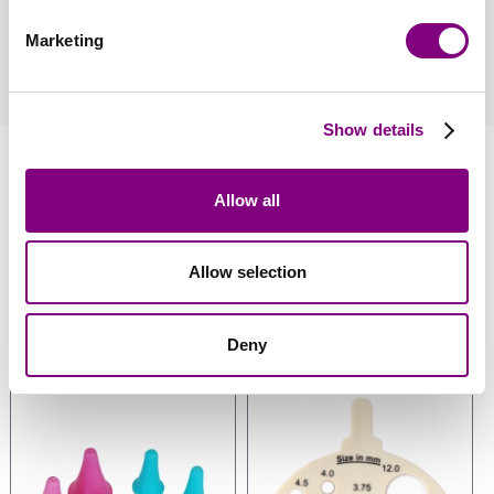
Marketing
Hvordan bliver man medlem?
læs mere
Show details
Information
Allow all
Anmeldelser
Allow selection
Anbefalet tilbehør
Deny