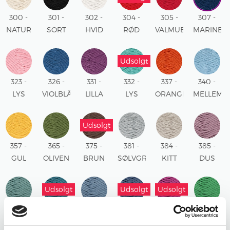
300 -
301 -
302 -
304 -
305 -
307 -
NATUR
SORT
HVID
RØD
VALMUE
MARINE
RØD
Udsolgt
323 -
326 -
331 -
332 -
337 -
340 -
LYS
VIOLBLÅ
LILLA
LYS
ORANGE
MELLEMB
ROSA
TURKIS
Udsolgt
357 -
365 -
375 -
381 -
384 -
385 -
GUL
OLIVEN
BRUN
SØLVGRÅ
KITT
DUS
ROSE
Udsolgt
Udsolgt
Udsolgt
386 -
387 -
388 -
389 -
390 -
391 -
BLÅGRØN
PETROL
LYS
MØRK
PINK
SKARP