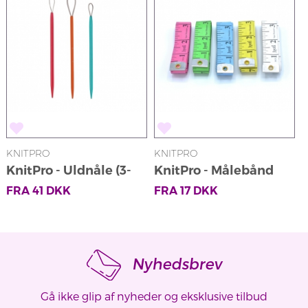
KNITPRO
KNITPRO
K
KnitPro - Uldnåle (3-
KnitPro - Målebånd
pak)
FRA
41
DKK
FRA
17
DKK
Nyhedsbrev
Gå ikke glip af nyheder og eksklusive tilbud