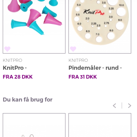
KNITPRO
KNITPRO
K
KnitPro -
Pindemåler - rund -
K
Pindebeskyttere
beige
FRA
28
DKK
FRA
31
DKK
Du kan få brug for