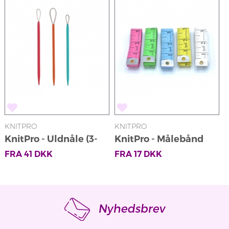
KNITPRO
KNITPRO
K
KnitPro - Uldnåle (3-
KnitPro - Målebånd
pak)
FRA
41
DKK
FRA
17
DKK
Nyhedsbrev