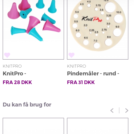
KNITPRO
KNITPRO
K
KnitPro -
Pindemåler - rund -
K
Pindebeskyttere
beige
FRA
28
DKK
FRA
31
DKK
Du kan få brug for