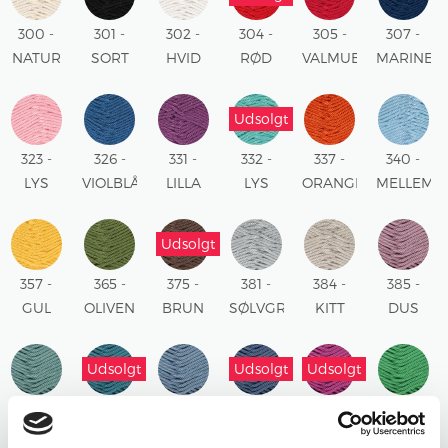
300 -
301 -
302 -
304 -
305 -
307 -
NATUR
SORT
HVID
RØD
VALMUE
MARINE
RØD
Udsolgt
323 -
326 -
331 -
332 -
337 -
340 -
LYS
VIOLBLÅ
LILLA
LYS
ORANGE
MELLEMB
ROSA
TURKIS
Udsolgt
357 -
365 -
375 -
381 -
384 -
385 -
GUL
OLIVEN
BRUN
SØLVGRÅ
KITT
DUS
ROSE
Udsolgt
Udsolgt
Udsolgt
386 -
387 -
388 -
389 -
390 -
391 -
BLÅGRØN
PETROL
LYS
MØRK
PINK
SKARP