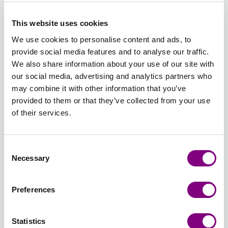
DENIM
DENIM
GRØN
This website uses cookies
Udsolgt
Udsolgt
We use cookies to personalise content and ads, to
392 -
393 -
394 -
395 -
396 -
397 -
provide social media features and to analyse our traffic.
NØDDEBRUN
MULDVARP
GUL/ORANGE
ROSA/ORANGE
TURKIS/LILLA
GRØN/PE
We also share information about your use of our site with
PRINT
PRINT
PRINT
PRINT
our social media, advertising and analytics partners who
Udsolgt
395 - ROSA/ORANGE
may combine it with other information that you’ve
PRINT
provided to them or that they’ve collected from your use
Batchnummer:
of their services.
Samlet sum:
FRA
30
DKK
Consent
Ønsker du et bestemt batchnummer, kan du vælge det her
Necessary
Selection
Vis batchnummer
Preferences
SEND MIG EN MAIL, NÅR PRODUKTET ER PÅ LAGER IGEN!
Statistics