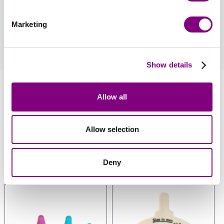
Forventet leveringstid: 3-7 hverdage
Marketing
Hvordan bliver man medlem?
læs mere
Show details
Information
Allow all
Anmeldelser
Allow selection
Anbefalet tilbehør
Deny